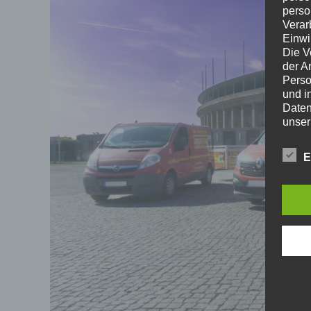
perso
Verar
Einwi
Die V
der A
Perso
und i
Daten
unser
uns e
infor
E
Daten
Wir h
und o
lücke
perso
Inter
aufwe
Aus d
perso
telef
Begr