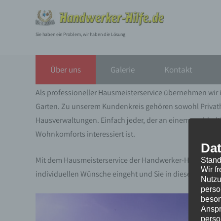
Skip
to
content
Sie haben ein Problem, wir haben die Lösung
Über uns
Über uns
Galerie
Kontakt
Als professioneller Hausmeisterservice übernehmen wir
Garten. Zu unserem Kundenkreis gehören sowohl Privat
Hausverwaltungen. Einfach jeder, der an einem nachhalt
Wohnkomforts interessiert ist.
Dat
Mit dem Hausmeisterservice der Handwerker-Hilfe erhalten
Stand
Wir f
individuellen Wünsche eingeht und Sie in diesen Leistu
Nutzu
perso
beson
Anspr
perso