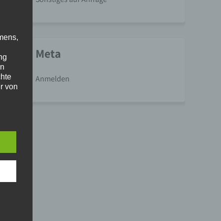
mens,
Meta
ng
en
chte
Anmelden
r von
ten
.
ische
n
ann.
ise