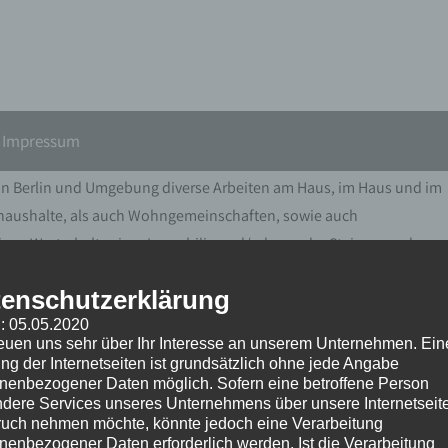
Impressum
 in Berlin und Umgebung diverse Arbeiten am Haus, im Haus und im
haushalte, als auch Wohngemeinschaften, sowie auch
igen Werterhalt seiner Immobilie und/oder an der Steigerung des
enschutzerklärung
 Sie einen flexiblen Partner für Ihre Immobilie, der auf Ihre
: 05.05.2020
reuen uns sehr über Ihr Interesse an unserem Unternehmen. Ein
ngsbereichen kostengünstig unterstützt.
ng der Internetseiten ist grundsätzlich ohne jede Angabe
nenbezogener Daten möglich. Sofern eine betroffene Person
dere Services unseres Unternehmens über unsere Internetseite
uch nehmen möchte, könnte jedoch eine Verarbeitung
nenbezogener Daten erforderlich werden. Ist die Verarbeitung