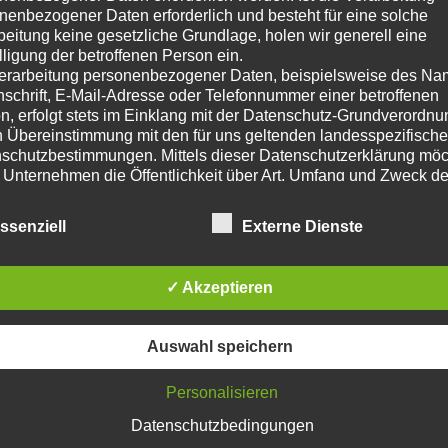
nenbezogener Daten erforderlich und besteht für eine solche
beitung keine gesetzliche Grundlage, holen wir generell eine
lligung der betroffenen Person ein.
erarbeitung personenbezogener Daten, beispielsweise des Na
nschrift, E-Mail-Adresse oder Telefonnummer einer betroffenen
n, erfolgt stets im Einklang mit der Datenschutz-Grundverordnu
n Übereinstimmung mit den für uns geltenden landesspezifisch
schutzbestimmungen. Mittels dieser Datenschutzerklärung mö
 Unternehmen die Öffentlichkeit über Art, Umfang und Zweck de
rhobenen, genutzten und verarbeiteten personenbezogenen Da
mieren. Ferner werden betroffene Personen mittels dieser
ssenziell
Externe Dienste
schutzerklärung über die ihnen zustehenden Rechte aufgeklärt
aben als für die Verarbeitung Verantwortlicher zahlreiche techn
rganisatorische Maßnahmen umgesetzt, um einen möglichst
✓ Akzeptieren
nlosen Schutz der über diese Internetseite verarbeiteten
nenbezogenen Daten sicherzustellen. Dennoch können
netbasierte Datenübertragungen grundsätzlich Sicherheitslücke
Auswahl speichern
isen, sodass ein absoluter Schutz nicht gewährleistet werden k
iesem Grund steht es jeder betroffenen Person frei,
Personalisieren
nenbezogene Daten auch auf alternativen Wegen, beispielswe
onisch, an uns zu übermitteln.
Datenschutzbedingungen
iffsbestimmungen